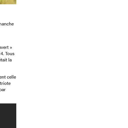
imanche
uvert »
4. Tous
tait la
ent celle
triote
par