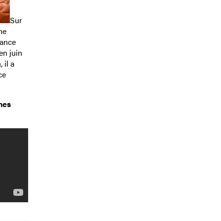
Sur
ne
tance
en juin
 il a
ce
nes