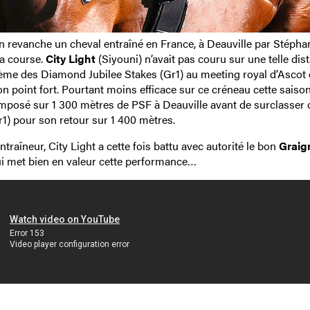
en revanche un cheval entraîné en France, à Deauville par Stépha
la course.
City Light
(Siyouni) n’avait pas couru sur une telle dis
ème des Diamond Jubilee Stakes (Gr1) au meeting royal d’Ascot 
son point fort. Pourtant moins efficace sur ce créneau cette saison,
 imposé sur 1 300 mètres de PSF à Deauville avant de surclasser 
r1) pour son retour sur 1 400 mètres.
raîneur, City Light a cette fois battu avec autorité le bon
Graig
ui met bien en valeur cette performance…