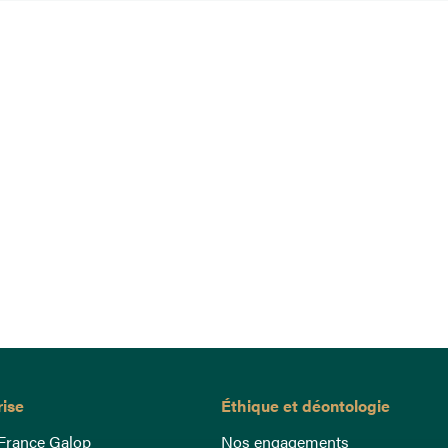
rise
Éthique et déontologie
France Galop
Nos engagements