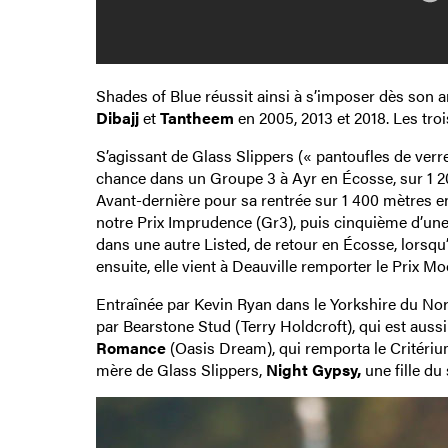
Shades of Blue réussit ainsi à s’imposer dès son 
Dibajj
et
Tantheem
en 2005, 2013 et 2018. Les troi
S’agissant de Glass Slippers (« pantoufles de verre 
chance dans un Groupe 3 à Ayr en Écosse, sur 1 200
Avant-dernière pour sa rentrée sur 1 400 mètres en
notre Prix Imprudence (Gr3), puis cinquième d’une L
dans une autre Listed, de retour en Écosse, lorsqu
ensuite, elle vient à Deauville remporter le Prix Mo
Entraînée par Kevin Ryan dans le Yorkshire du Nord,
par Bearstone Stud (Terry Holdcroft), qui est aussi
Romance
(Oasis Dream), qui remporta le Critériu
mère de Glass Slippers,
Night Gypsy,
une fille du