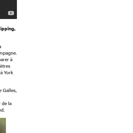
ipping,
a
campagne.
arer à
mètres
 à York
e Galles,
 de la
ed.