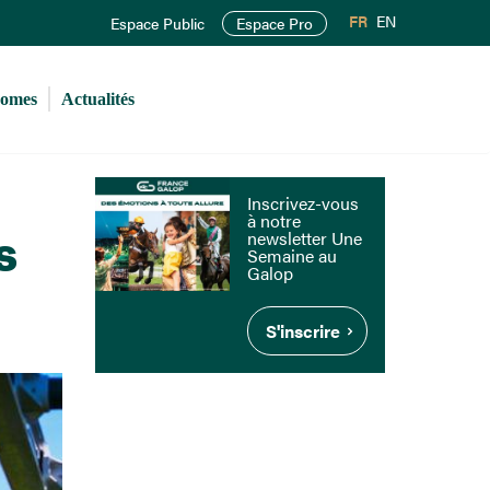
FR
EN
Espace Public
Espace Pro
romes
Actualités
Inscrivez-vous
à notre
newsletter Une
s
Semaine au
Galop
S'inscrire