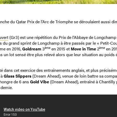
nche du Qatar Prix de l’Arc de Triomphe se déroulaient aussi d
uvert
(Gr3) est une répétition du Prix de l’Abbaye de Longchamp
ts du grand sprint de Longchamp à être passés par le « Petit-Co
ème
ème
ème en 2016,
Goldream
3
en 2015 et
Move in Time
2
en 201
 un lot sensé être plus relevé alors que leur situation au poids é
ité dans cet exercice des entraînements anglais, et plus précisém
 à
Glass Slippers
(Dream Ahead), venue de loin battre sa compa
 hongre de 6 ans
Gold Vibe
(Dream Ahead), entraîné à Chantilly 
 demie.