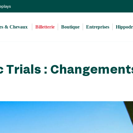
Aller
Replays
au
contenu
principal
s & Chevaux 
Billetterie
Boutique
Entreprises
Hippod
c Trials : Changement