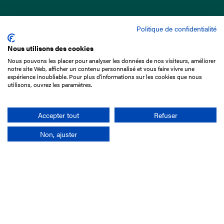
Politique de confidentialité
Nous utilisons des cookies
Nous pouvons les placer pour analyser les données de nos visiteurs, améliorer
15 Boulevard de Douaumont
notre site Web, afficher un contenu personnalisé et vous faire vivre une
75017 Paris
expérience inoubliable. Pour plus d'informations sur les cookies que nous
utilisons, ouvrez les paramètres.
01 49 10 20 29
Rechercher
Accepter tout
Refuser
Non, ajuster
L'entreprise
Mission France Galop
Gouvernance
Baromètre du Galop
Comptes sociaux
Comprendre les courses