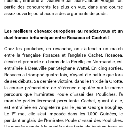
Lassaut, entraîné à Deauville par Jean-Claude Rouget fait
partie des concurrents les plus en vue, dans une course
assez ouverte, où chacun a des arguments de poids.
Les meilleurs chevaux européens au rendez-vous et un
duel franco-britannique entre Rosacea et Cachet !
Chez les pouliches, en revanche, on s’attend à un match
entre la française Rosacea et l’anglaise Cachet. Rosacea,
élevée et propriété du haras de la Pérelle, en Normandie, est
entraînée à Deauville par Stéphane Wattel. En cinq sorties,
Rosacea a triomphé quatre fois, n’ayant été battue que lors
de ses débuts. Sa dernière victoire, dans le Prix de la Grotte,
la course préparatoire de référence disputée sur le même
parcours que l’Emirates Poule d’Essai des Pouliches, l’a
montrée particulièrement percutante. Cachet, quant à elle,
est entraînée en Angleterre par le jeune George Boughey.
er
Le 1
mai, elle s’est imposée dans les 1.000 Guinées, le
pendant anglais de l’Emirates Poule d’Essai des Pouliches.
Un succès acquis à la manière des forts, de bout en bout, et