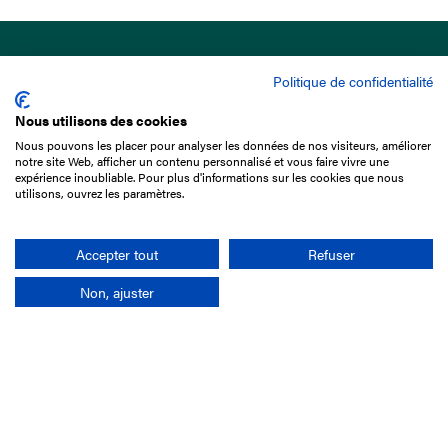
Politique de confidentialité
Nous utilisons des cookies
Nous pouvons les placer pour analyser les données de nos visiteurs, améliorer
15 Boulevard de Douaumont
notre site Web, afficher un contenu personnalisé et vous faire vivre une
75017 Paris
expérience inoubliable. Pour plus d'informations sur les cookies que nous
utilisons, ouvrez les paramètres.
01 49 10 20 29
Rechercher
Accepter tout
Refuser
Non, ajuster
L'entreprise
Mission France Galop
Gouvernance
Baromètre du Galop
Comptes sociaux