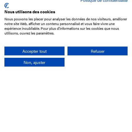
Politique de confidentialité
Nous utilisons des cookies
Nous pouvons les placer pour analyser les données de nos visiteurs, améliorer
15 Boulevard de Douaumont
notre site Web, afficher un contenu personnalisé et vous faire vivre une
75017 Paris
expérience inoubliable. Pour plus d'informations sur les cookies que nous
utilisons, ouvrez les paramètres.
01 49 10 20 29
Rechercher
Accepter tout
Refuser
Non, ajuster
L'entreprise
Mission France Galop
Gouvernance
Baromètre du Galop
Comptes sociaux
Comprendre les courses
Docuthèque
Métiers