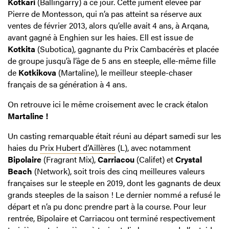
Kotkari
(Ballingarry) à ce jour. Cette jument élevée par
Pierre de Montesson, qui n’a pas atteint sa réserve aux
ventes de février 2013, alors qu’elle avait 4 ans, à Arqana,
avant gagné à Enghien sur les haies. Ell est issue de
Kotkita
(Subotica), gagnante du Prix Cambacérès et placée
de groupe jusqu’à l’âge de 5 ans en steeple, elle-même fille
de
Kotkikova
(Martaline), le meilleur steeple-chaser
français de sa génération à 4 ans.
On retrouve ici le même croisement avec le crack étalon
Martaline !
Un casting remarquable était réuni au départ samedi sur les
haies du
Prix Hubert d’Aillères
(L), avec notamment
Bipolaire
(Fragrant Mix),
Carriacou
(Califet) et
Crystal
Beach
(Network), soit trois des cinq meilleures valeurs
françaises sur le steeple en 2019, dont les gagnants de deux
grands steeples de la saison ! Le dernier nommé a refusé le
départ et n’a pu donc prendre part à la course. Pour leur
rentrée, Bipolaire et Carriacou ont terminé respectivement