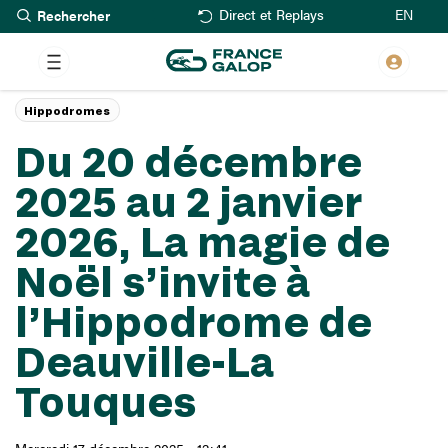
Rechercher
Aller
EN
Direct et Replays
au
contenu
principal
Hippodromes
Du 20 décembre
2025 au 2 janvier
2026, La magie de
Noël s’invite à
l’Hippodrome de
Deauville-La
Touques