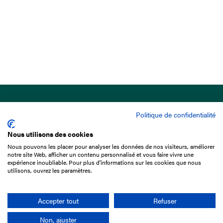
Politique de confidentialité
Nous utilisons des cookies
Nous pouvons les placer pour analyser les données de nos visiteurs, améliorer
15 Boulevard de Douaumont
notre site Web, afficher un contenu personnalisé et vous faire vivre une
75017 Paris
expérience inoubliable. Pour plus d'informations sur les cookies que nous
utilisons, ouvrez les paramètres.
01 49 10 20 29
Rechercher
Accepter tout
Refuser
Non, ajuster