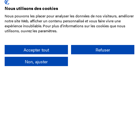
Nous utilisons des cookies
Nous pouvons les placer pour analyser les données de nos visiteurs, améliorer
15 Boulevard de Douaumont
notre site Web, afficher un contenu personnalisé et vous faire vivre une
75017 Paris
expérience inoubliable. Pour plus d'informations sur les cookies que nous
utilisons, ouvrez les paramètres.
01 49 10 20 29
Rechercher
Accepter tout
Refuser
Non, ajuster
L'entreprise
Mission France Galop
Gouvernance
Baromètre du Galop
Comptes sociaux
Comprendre les courses
Docuthèque
Métiers