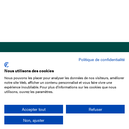
Politique de confidentialité
Nous utilisons des cookies
Nous pouvons les placer pour analyser les données de nos visiteurs, améliorer
15 Boulevard de Douaumont
notre site Web, afficher un contenu personnalisé et vous faire vivre une
75017 Paris
expérience inoubliable. Pour plus d'informations sur les cookies que nous
utilisons, ouvrez les paramètres.
01 49 10 20 29
Rechercher
Accepter tout
Refuser
Non, ajuster