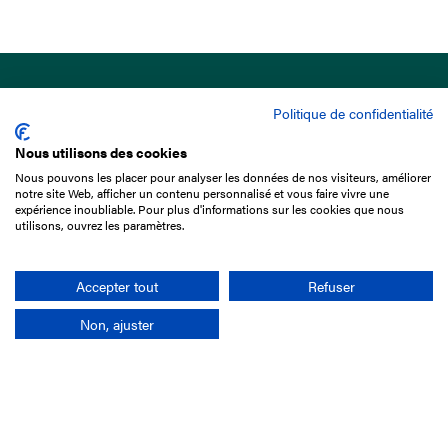
Politique de confidentialité
Nous utilisons des cookies
Nous pouvons les placer pour analyser les données de nos visiteurs, améliorer
15 Boulevard de Douaumont
notre site Web, afficher un contenu personnalisé et vous faire vivre une
75017 Paris
expérience inoubliable. Pour plus d'informations sur les cookies que nous
utilisons, ouvrez les paramètres.
01 49 10 20 29
Rechercher
Accepter tout
Refuser
Non, ajuster
L'entreprise
Mission France Galop
Gouvernance
Baromètre du Galop