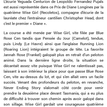
L’écurie Yeguada Centurion de Leopoldo Fernandez Pujals
est aussi représentée dans ce Prix de Diane Longines par la
quatrième Wise Girl (Recoletos), compagne d’écurie de la
lauréate chez l’entraîneur cantilien Christopher Head, dont
c’est le premier « Diane ».
La course a été menée par Wise Girl, vite filée par Blue
Rose Cen tandis que Pensée du Jour (Camelot), tendue,
puis Lindy (Le Havre) ainsi que l’anglaise Running Lion
(Roaring Lion) intégraient le groupe de tête. La favorite
Jannah Rose (Frankel) galopait plus en retrait d’un peloton
animé. Dans la dernière ligne droite, la situation se
décantait assez vite puisque Wise Girl ne ralentissait pas,
laissant à son intérieur la place pour que passe Blue Rose
Cen, vite au-dessus du lot, et qui s’en allait vers un facile
succès. Venant des profondeurs du peloton, en revanche,
Never Ending Story slalomait côté corde pour venir
prendre la deuxième place devant Tasmania, qui a eu plus
de difficulté à trouver son chemin après avoir galopé dans
son sillage. Wise Girl gardait une courageuse quatrième