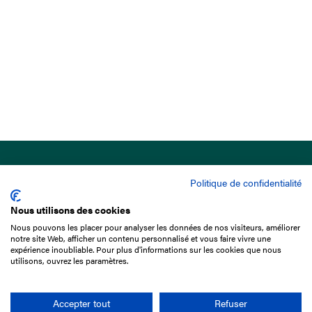
Politique de confidentialité
Nous utilisons des cookies
Nous pouvons les placer pour analyser les données de nos visiteurs, améliorer
15 Boulevard de Douaumont
notre site Web, afficher un contenu personnalisé et vous faire vivre une
75017 Paris
expérience inoubliable. Pour plus d'informations sur les cookies que nous
utilisons, ouvrez les paramètres.
01 49 10 20 29
Rechercher
Accepter tout
Refuser