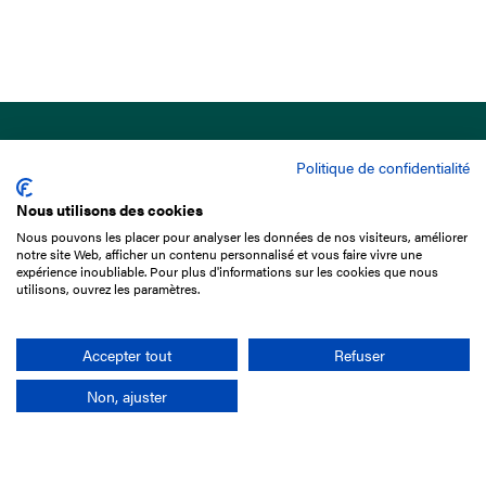
Politique de confidentialité
Nous utilisons des cookies
Nous pouvons les placer pour analyser les données de nos visiteurs, améliorer
15 Boulevard de Douaumont
notre site Web, afficher un contenu personnalisé et vous faire vivre une
75017 Paris
expérience inoubliable. Pour plus d'informations sur les cookies que nous
utilisons, ouvrez les paramètres.
01 49 10 20 29
Rechercher
Accepter tout
Refuser
Non, ajuster
L'entreprise
Mission France Galop