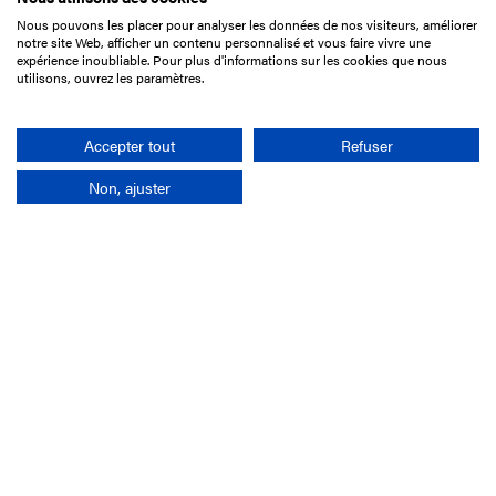
Nous pouvons les placer pour analyser les données de nos visiteurs, améliorer
15 Boulevard de Douaumont
notre site Web, afficher un contenu personnalisé et vous faire vivre une
75017 Paris
expérience inoubliable. Pour plus d'informations sur les cookies que nous
utilisons, ouvrez les paramètres.
01 49 10 20 29
Rechercher
Accepter tout
Refuser
Non, ajuster
L'entreprise
Mission France Galop
Gouvernance
Baromètre du Galop
Comptes sociaux
Comprendre les courses
Docuthèque
Métiers
Offres d'emploi