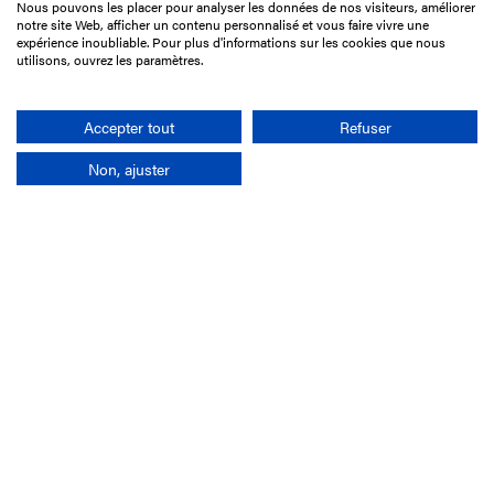
Nous pouvons les placer pour analyser les données de nos visiteurs, améliorer
15 Boulevard de Douaumont
notre site Web, afficher un contenu personnalisé et vous faire vivre une
75017 Paris
expérience inoubliable. Pour plus d'informations sur les cookies que nous
utilisons, ouvrez les paramètres.
01 49 10 20 29
Rechercher
Accepter tout
Refuser
Non, ajuster
L'entreprise
Mission France Galop
Gouvernance
Baromètre du Galop
Comptes sociaux
Comprendre les courses
Docuthèque
Métiers
Offres d'emploi
Offres de stage