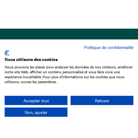
Politique de confidentialité
Nous utilisons des cookies
Nous pouvons les placer pour analyser les données de nos visiteurs, améliorer
15 Boulevard de Douaumont
notre site Web, afficher un contenu personnalisé et vous faire vivre une
75017 Paris
expérience inoubliable. Pour plus d'informations sur les cookies que nous
utilisons, ouvrez les paramètres.
01 49 10 20 29
Rechercher
Accepter tout
Refuser
Non, ajuster
L'entreprise
Mission France Galop