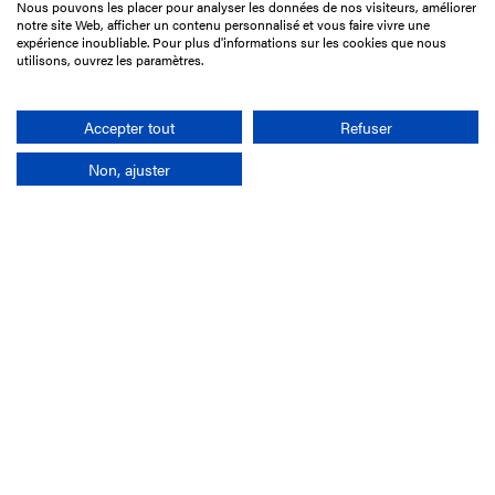
Nous pouvons les placer pour analyser les données de nos visiteurs, améliorer
15 Boulevard de Douaumont
notre site Web, afficher un contenu personnalisé et vous faire vivre une
75017 Paris
expérience inoubliable. Pour plus d'informations sur les cookies que nous
utilisons, ouvrez les paramètres.
01 49 10 20 29
Rechercher
Accepter tout
Refuser
Non, ajuster
L'entreprise
Mission France Galop
Gouvernance
Baromètre du Galop
Comptes sociaux
Comprendre les courses
Docuthèque
Métiers
Offres d'emploi
Offres de stage