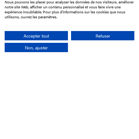
Nous pouvons les placer pour analyser les données de nos visiteurs, améliorer
15 Boulevard de Douaumont
notre site Web, afficher un contenu personnalisé et vous faire vivre une
75017 Paris
expérience inoubliable. Pour plus d'informations sur les cookies que nous
utilisons, ouvrez les paramètres.
01 49 10 20 29
Rechercher
Accepter tout
Refuser
Non, ajuster
L'entreprise
Mission France Galop
Gouvernance
Baromètre du Galop
Comptes sociaux
Comprendre les courses
Docuthèque
Métiers
Offres d'emploi
Offres de stage