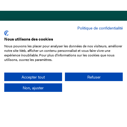
Politique de confidentialité
Nous utilisons des cookies
Nous pouvons les placer pour analyser les données de nos visiteurs, améliorer
15 Boulevard de Douaumont
notre site Web, afficher un contenu personnalisé et vous faire vivre une
75017 Paris
expérience inoubliable. Pour plus d'informations sur les cookies que nous
utilisons, ouvrez les paramètres.
01 49 10 20 29
Rechercher
Accepter tout
Refuser
Non, ajuster
L'entreprise
Mission France Galop
Gouvernance
Baromètre du Galop