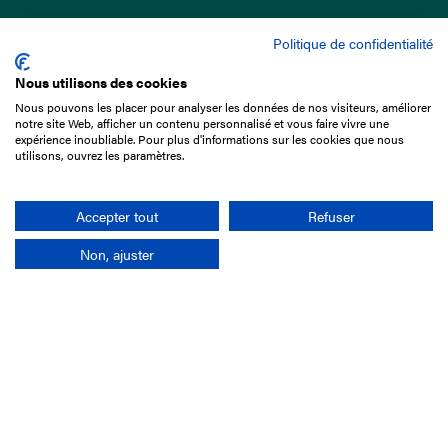
Politique de confidentialité
Nous utilisons des cookies
Nous pouvons les placer pour analyser les données de nos visiteurs, améliorer
15 Boulevard de Douaumont
notre site Web, afficher un contenu personnalisé et vous faire vivre une
75017 Paris
expérience inoubliable. Pour plus d'informations sur les cookies que nous
utilisons, ouvrez les paramètres.
01 49 10 20 29
Rechercher
Accepter tout
Refuser
Non, ajuster
L'entreprise
Mission France Galop
Gouvernance
Baromètre du Galop
Comptes sociaux
Comprendre les courses