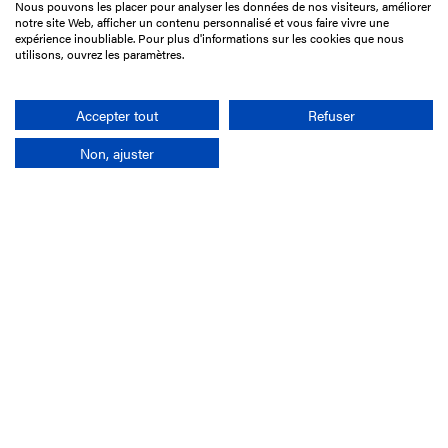
Nous pouvons les placer pour analyser les données de nos visiteurs, améliorer
15 Boulevard de Douaumont
notre site Web, afficher un contenu personnalisé et vous faire vivre une
75017 Paris
expérience inoubliable. Pour plus d'informations sur les cookies que nous
utilisons, ouvrez les paramètres.
01 49 10 20 29
Rechercher
Accepter tout
Refuser
Non, ajuster
L'entreprise
Mission France Galop
Gouvernance
Baromètre du Galop
Comptes sociaux
Comprendre les courses
Docuthèque
Métiers
Offres d'emploi
Offres de stage