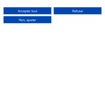
Rechercher
Accepter tout
Refuser
Non, ajuster
L'entreprise
Mission France Galop
Gouvernance
Baromètre du Galop
Comptes sociaux
Comprendre les courses
Docuthèque
Métiers
Offres d'emploi
Offres de stage
Appel d'offres
Partenaires