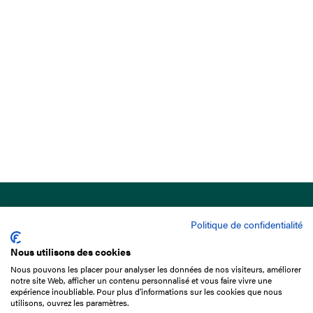
Politique de confidentialité
Nous utilisons des cookies
Nous pouvons les placer pour analyser les données de nos visiteurs, améliorer
15 Boulevard de Douaumont
notre site Web, afficher un contenu personnalisé et vous faire vivre une
75017 Paris
expérience inoubliable. Pour plus d'informations sur les cookies que nous
utilisons, ouvrez les paramètres.
01 49 10 20 29