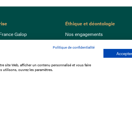
rise
Éthique et déontologie
France Galop
Nos engagements
ance
Lutte anti-dopage
Politique de confidentialité
e du Galop
Bien être equin
Accepter
 sociaux
Index Egalité Femmes-Hommes
re site Web, afficher un contenu personnalisé et vous faire
re les courses
Jeu responsable
s utilisons, ouvrez les paramètres.
que
'emploi
e stage
ffres
res