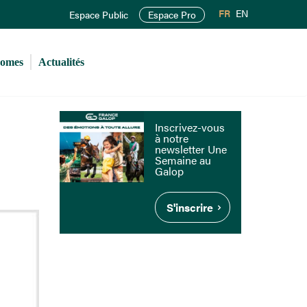
FR
EN
Espace Public
Espace Pro
romes
Actualités
Inscrivez-vous
à notre
newsletter Une
Semaine au
Galop
S'inscrire