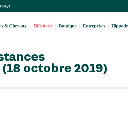
Aller
Replays
au
contenu
principal
s & Chevaux 
Billetterie
Boutique
Entreprises
Hippod
nstances
s (18 octobre 2019)