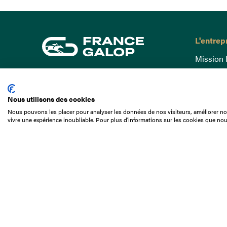
L'entrep
Mission 
Gouvern
15 Boulevard de Douaumont
Baromètr
75017 Paris
Nous utilisons des cookies
Comptes
01 49 10 20 29
Nous pouvons les placer pour analyser les données de nos visiteurs, améliorer not
Comprend
vivre une expérience inoubliable. Pour plus d'informations sur les cookies que nou
Rechercher
Docuthè
Métiers
Offres d
Offres d
Appel d'o
Partenai