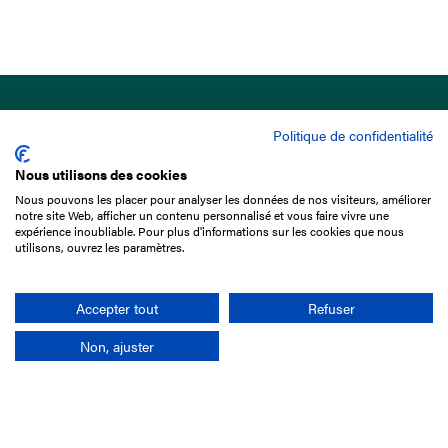
Politique de confidentialité
Nous utilisons des cookies
Nous pouvons les placer pour analyser les données de nos visiteurs, améliorer
15 Boulevard de Douaumont
notre site Web, afficher un contenu personnalisé et vous faire vivre une
75017 Paris
expérience inoubliable. Pour plus d'informations sur les cookies que nous
utilisons, ouvrez les paramètres.
01 49 10 20 29
Rechercher
Accepter tout
Refuser
Non, ajuster
L'entreprise
Mission France Galop
Gouvernance