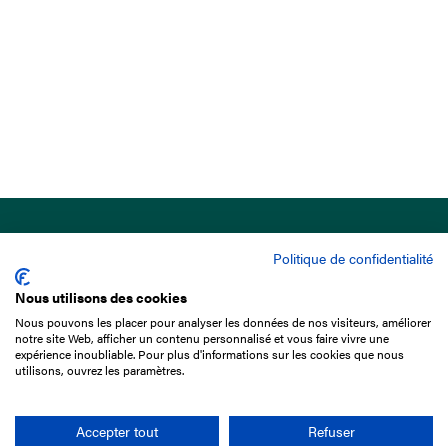
Politique de confidentialité
Nous utilisons des cookies
Nous pouvons les placer pour analyser les données de nos visiteurs, améliorer
15 Boulevard de Douaumont
notre site Web, afficher un contenu personnalisé et vous faire vivre une
75017 Paris
expérience inoubliable. Pour plus d'informations sur les cookies que nous
utilisons, ouvrez les paramètres.
01 49 10 20 29
Rechercher
Accepter tout
Refuser