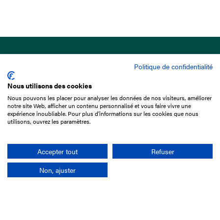
Politique de confidentialité
Nous utilisons des cookies
Nous pouvons les placer pour analyser les données de nos visiteurs, améliorer
15 Boulevard de Douaumont
notre site Web, afficher un contenu personnalisé et vous faire vivre une
75017 Paris
expérience inoubliable. Pour plus d'informations sur les cookies que nous
utilisons, ouvrez les paramètres.
01 49 10 20 29
Rechercher
Accepter tout
Refuser
Non, ajuster
L'entreprise
Mission France Galop
Gouvernance