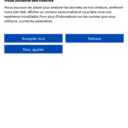
Nous utilisons des cookies
Nous pouvons les placer pour analyser les données de nos visiteurs, améliorer
15 Boulevard de Douaumont
notre site Web, afficher un contenu personnalisé et vous faire vivre une
75017 Paris
expérience inoubliable. Pour plus d'informations sur les cookies que nous
utilisons, ouvrez les paramètres.
01 49 10 20 29
Rechercher
Accepter tout
Refuser
Non, ajuster
L'entreprise
Mission France Galop
Gouvernance
Baromètre du Galop
Comptes sociaux
Comprendre les courses
Docuthèque
Métiers
Offres d'emploi