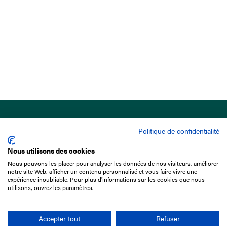
Politique de confidentialité
Nous utilisons des cookies
Nous pouvons les placer pour analyser les données de nos visiteurs, améliorer
15 Boulevard de Douaumont
notre site Web, afficher un contenu personnalisé et vous faire vivre une
75017 Paris
expérience inoubliable. Pour plus d'informations sur les cookies que nous
utilisons, ouvrez les paramètres.
01 49 10 20 29
Rechercher
Accepter tout
Refuser