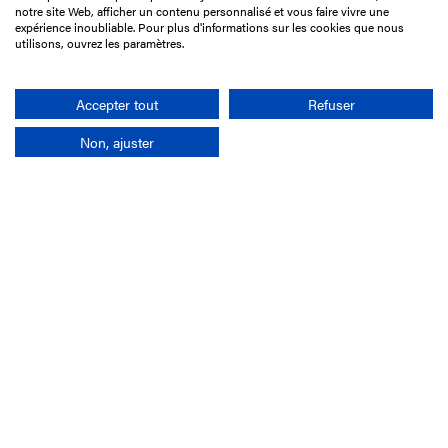
15 Boulevard de Douaumont
notre site Web, afficher un contenu personnalisé et vous faire vivre une
75017 Paris
expérience inoubliable. Pour plus d'informations sur les cookies que nous
utilisons, ouvrez les paramètres.
01 49 10 20 29
Rechercher
Accepter tout
Refuser
Non, ajuster
L'entreprise
Mission France Galop
Gouvernance
Baromètre du Galop
Comptes sociaux
Comprendre les courses
Docuthèque
Métiers
Offres d'emploi
Offres de stage