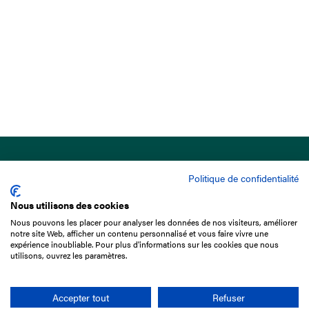
Politique de confidentialité
Nous utilisons des cookies
Nous pouvons les placer pour analyser les données de nos visiteurs, améliorer
15 Boulevard de Douaumont
notre site Web, afficher un contenu personnalisé et vous faire vivre une
75017 Paris
expérience inoubliable. Pour plus d'informations sur les cookies que nous
utilisons, ouvrez les paramètres.
01 49 10 20 29
Rechercher
Accepter tout
Refuser