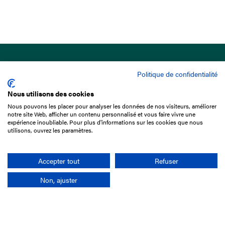
Politique de confidentialité
Nous utilisons des cookies
Nous pouvons les placer pour analyser les données de nos visiteurs, améliorer
15 Boulevard de Douaumont
notre site Web, afficher un contenu personnalisé et vous faire vivre une
75017 Paris
expérience inoubliable. Pour plus d'informations sur les cookies que nous
utilisons, ouvrez les paramètres.
01 49 10 20 29
Rechercher
Accepter tout
Refuser
Non, ajuster
L'entreprise
Mission France Galop