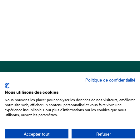
Politique de confidentialité
Nous utilisons des cookies
Nous pouvons les placer pour analyser les données de nos visiteurs, améliorer
15 Boulevard de Douaumont
notre site Web, afficher un contenu personnalisé et vous faire vivre une
75017 Paris
expérience inoubliable. Pour plus d'informations sur les cookies que nous
utilisons, ouvrez les paramètres.
01 49 10 20 29
Rechercher
Accepter tout
Refuser