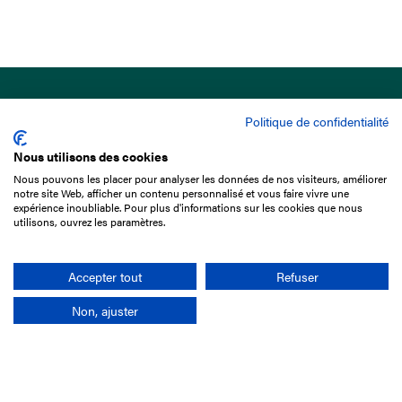
Politique de confidentialité
Nous utilisons des cookies
Nous pouvons les placer pour analyser les données de nos visiteurs, améliorer
15 Boulevard de Douaumont
notre site Web, afficher un contenu personnalisé et vous faire vivre une
75017 Paris
expérience inoubliable. Pour plus d'informations sur les cookies que nous
utilisons, ouvrez les paramètres.
01 49 10 20 29
Rechercher
Accepter tout
Refuser
Non, ajuster
L'entreprise
Mission France Galop
Gouvernance