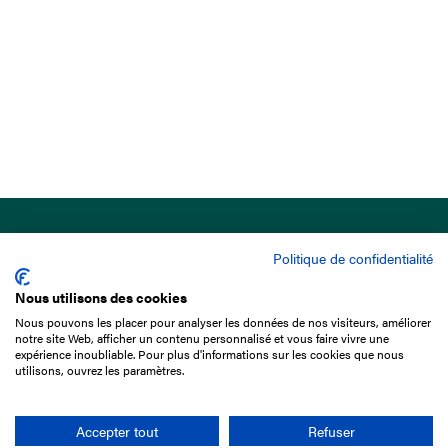
Politique de confidentialité
Nous utilisons des cookies
Nous pouvons les placer pour analyser les données de nos visiteurs, améliorer
15 Boulevard de Douaumont
notre site Web, afficher un contenu personnalisé et vous faire vivre une
75017 Paris
expérience inoubliable. Pour plus d'informations sur les cookies que nous
utilisons, ouvrez les paramètres.
01 49 10 20 29
Rechercher
Accepter tout
Refuser