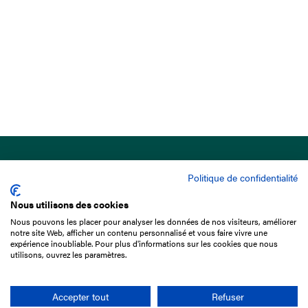
Politique de confidentialité
Nous utilisons des cookies
Nous pouvons les placer pour analyser les données de nos visiteurs, améliorer
15 Boulevard de Douaumont
notre site Web, afficher un contenu personnalisé et vous faire vivre une
75017 Paris
expérience inoubliable. Pour plus d'informations sur les cookies que nous
utilisons, ouvrez les paramètres.
01 49 10 20 29
Rechercher
Accepter tout
Refuser