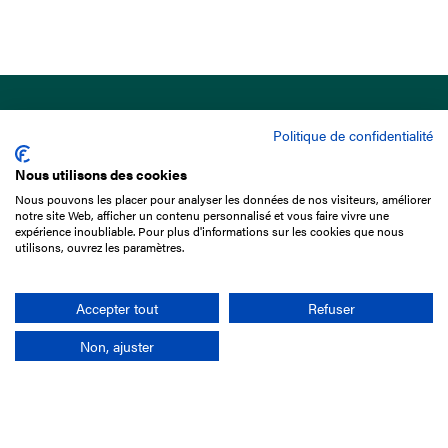
Politique de confidentialité
Nous utilisons des cookies
Nous pouvons les placer pour analyser les données de nos visiteurs, améliorer
15 Boulevard de Douaumont
notre site Web, afficher un contenu personnalisé et vous faire vivre une
75017 Paris
expérience inoubliable. Pour plus d'informations sur les cookies que nous
utilisons, ouvrez les paramètres.
01 49 10 20 29
Rechercher
Accepter tout
Refuser
Non, ajuster
L'entreprise
Mission France Galop
Gouvernance