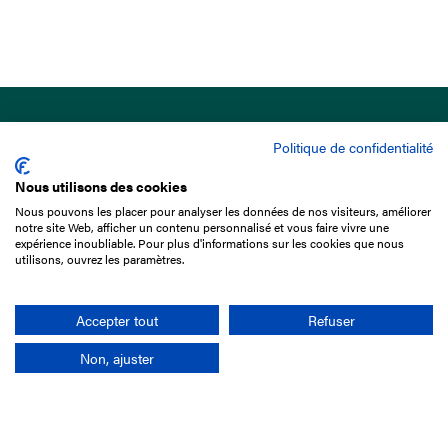
Politique de confidentialité
Nous utilisons des cookies
Nous pouvons les placer pour analyser les données de nos visiteurs, améliorer
15 Boulevard de Douaumont
notre site Web, afficher un contenu personnalisé et vous faire vivre une
75017 Paris
expérience inoubliable. Pour plus d'informations sur les cookies que nous
utilisons, ouvrez les paramètres.
01 49 10 20 29
Rechercher
Accepter tout
Refuser
Non, ajuster
L'entreprise
Mission France Galop