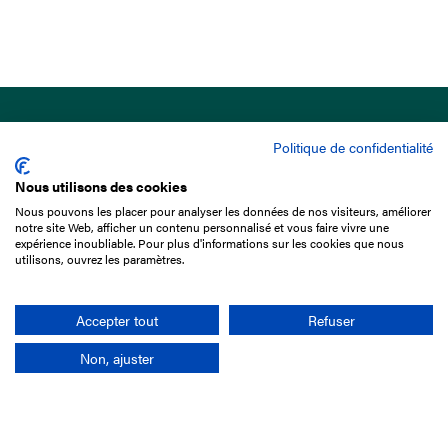
Politique de confidentialité
Nous utilisons des cookies
Nous pouvons les placer pour analyser les données de nos visiteurs, améliorer
15 Boulevard de Douaumont
notre site Web, afficher un contenu personnalisé et vous faire vivre une
75017 Paris
expérience inoubliable. Pour plus d'informations sur les cookies que nous
utilisons, ouvrez les paramètres.
01 49 10 20 29
Rechercher
Accepter tout
Refuser
Non, ajuster
L'entreprise
Mission France Galop