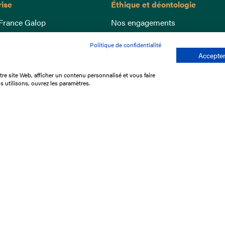
rise
Éthique et déontologie
France Galop
Nos engagements
ance
Lutte anti-dopage
Politique de confidentialité
e du Galop
Bien être equin
Accepter
 sociaux
Index Egalité Femmes-Hommes
re site Web, afficher un contenu personnalisé et vous faire
re les courses
Jeu responsable
s utilisons, ouvrez les paramètres.
que
'emploi
e stage
ffres
res
tacter
Mentions légales
Protection des don