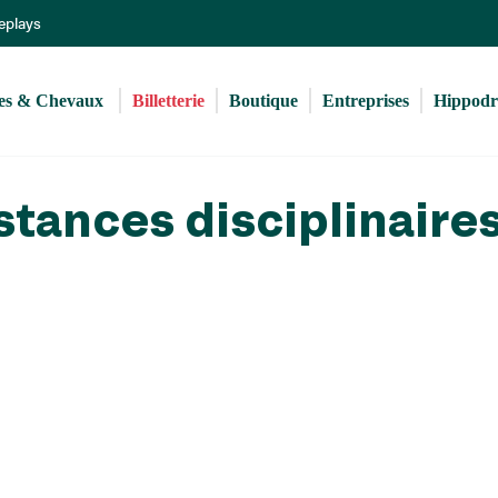
Aller
Replays
au
contenu
principal
s & Chevaux 
Billetterie
Boutique
Entreprises
Hippod
stances disciplinaire