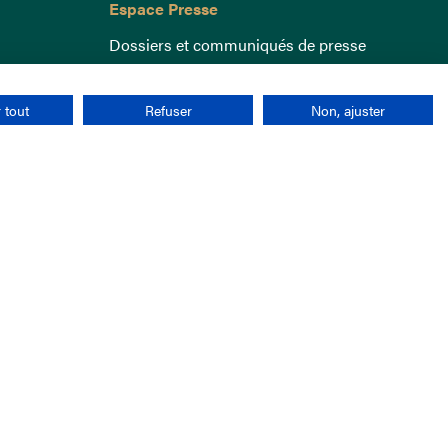
Espace Presse
Dossiers et communiqués de presse
 tout
Refuser
Non, ajuster
nées personnelles
CGU
Cookies