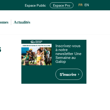
FR
EN
Espace Public
Espace Pro
romes
Actualités
s
Inscrivez-vous
à notre
newsletter Une
Semaine au
Galop
S'inscrire