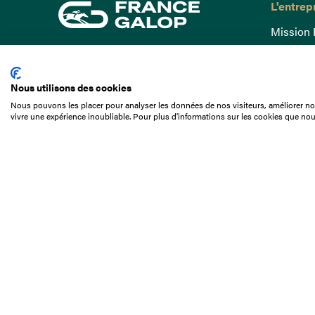
L'entrep
Mission 
Gouvern
15 Boulevard de Douaumont
Baromètr
75017 Paris
Nous utilisons des cookies
Comptes
01 49 10 20 29
Nous pouvons les placer pour analyser les données de nos visiteurs, améliorer not
Comprend
vivre une expérience inoubliable. Pour plus d'informations sur les cookies que nou
Rechercher
Docuthè
Métiers
Offres d
Offres d
Appel d'o
Partenai
Nous con