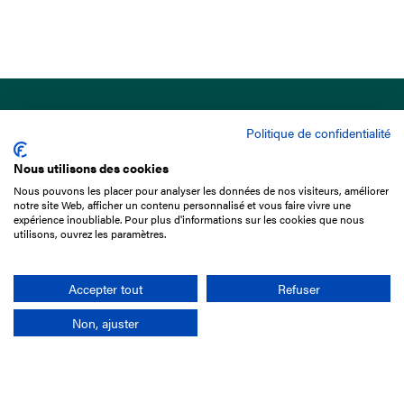
Politique de confidentialité
Nous utilisons des cookies
Nous pouvons les placer pour analyser les données de nos visiteurs, améliorer
15 Boulevard de Douaumont
notre site Web, afficher un contenu personnalisé et vous faire vivre une
75017 Paris
expérience inoubliable. Pour plus d'informations sur les cookies que nous
utilisons, ouvrez les paramètres.
01 49 10 20 29
Rechercher
Accepter tout
Refuser
Non, ajuster
L'entreprise
Mission France Galop