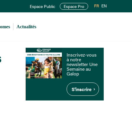
FR
EN
Espace Public
Espace Pro
romes
Actualités
s
Inscrivez-vous
à notre
newsletter Une
Semaine au
Galop
S'inscrire