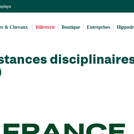
Aller
Replays
au
contenu
principal
s & Chevaux 
Billetterie
Boutique
Entreprises
Hippod
stances disciplinaire
)