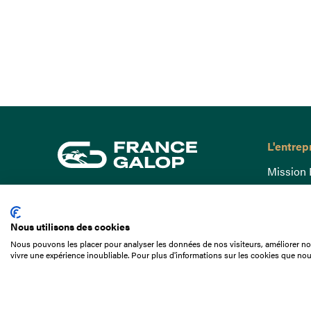
L'entrep
Mission 
Gouvern
15 Boulevard de Douaumont
Baromètr
75017 Paris
Nous utilisons des cookies
Comptes
01 49 10 20 29
Nous pouvons les placer pour analyser les données de nos visiteurs, améliorer not
Comprend
vivre une expérience inoubliable. Pour plus d'informations sur les cookies que nou
Rechercher
Docuthè
Métiers
Offres d