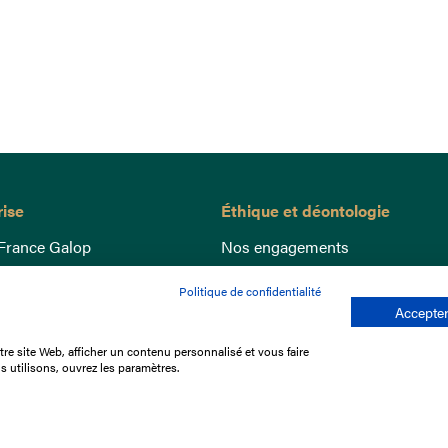
rise
Éthique et déontologie
France Galop
Nos engagements
ance
Lutte anti-dopage
Politique de confidentialité
e du Galop
Bien être equin
Accepter
 sociaux
Index Egalité Femmes-Hommes
re site Web, afficher un contenu personnalisé et vous faire
re les courses
Jeu responsable
s utilisons, ouvrez les paramètres.
que
'emploi