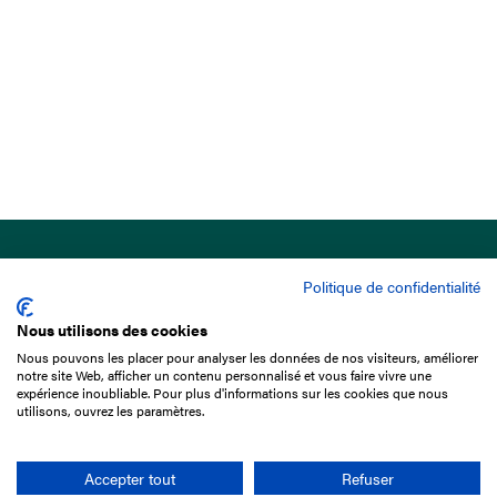
Politique de confidentialité
Nous utilisons des cookies
Nous pouvons les placer pour analyser les données de nos visiteurs, améliorer
15 Boulevard de Douaumont
notre site Web, afficher un contenu personnalisé et vous faire vivre une
75017 Paris
expérience inoubliable. Pour plus d'informations sur les cookies que nous
utilisons, ouvrez les paramètres.
01 49 10 20 29
Rechercher
Accepter tout
Refuser