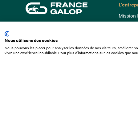
L'entrep
Mission 
Gouvern
15 Boulevard de Douaumont
Baromètr
75017 Paris
Nous utilisons des cookies
Comptes
01 49 10 20 29
Nous pouvons les placer pour analyser les données de nos visiteurs, améliorer not
Comprend
vivre une expérience inoubliable. Pour plus d'informations sur les cookies que nou
Rechercher
Docuthè
Métiers
Offres d
Offres d
Appel d'o
Partenai
Nous con