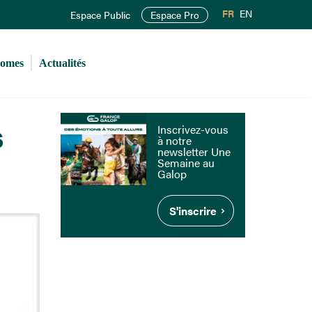
FR
EN
Espace Public
Espace Pro
romes
Actualités
s
Inscrivez-vous
à notre
newsletter Une
Semaine au
Galop
S'inscrire