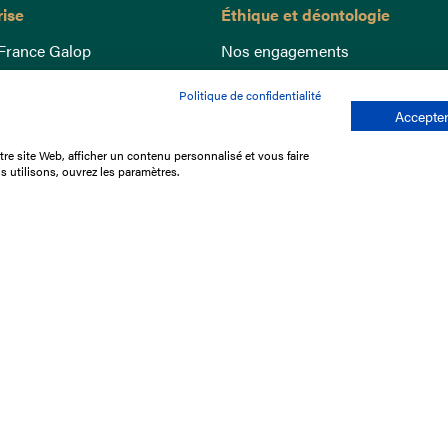
rise
Éthique et déontologie
France Galop
Nos engagements
ance
Lutte anti-dopage
Politique de confidentialité
e du Galop
Bien être equin
Accepter
 sociaux
Index Egalité Femmes-Hommes
re site Web, afficher un contenu personnalisé et vous faire
re les courses
Jeu responsable
s utilisons, ouvrez les paramètres.
que
'emploi
e stage
ffres
res
tacter
Mentions légales
Protection des don