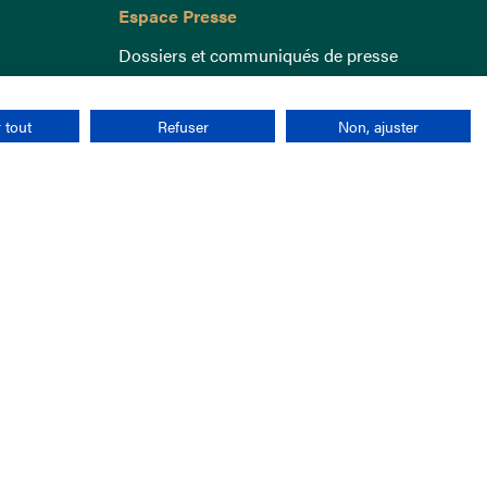
Espace Presse
Dossiers et communiqués de presse
 tout
Refuser
Non, ajuster
nées personnelles
CGU
Cookies