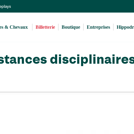
Aller
Replays
au
contenu
principal
s & Chevaux 
Billetterie
Boutique
Entreprises
Hippod
stances disciplinaire