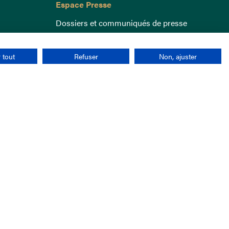
Espace Presse
Dossiers et communiqués de presse
 tout
Refuser
Non, ajuster
nées personnelles
CGU
Cookies