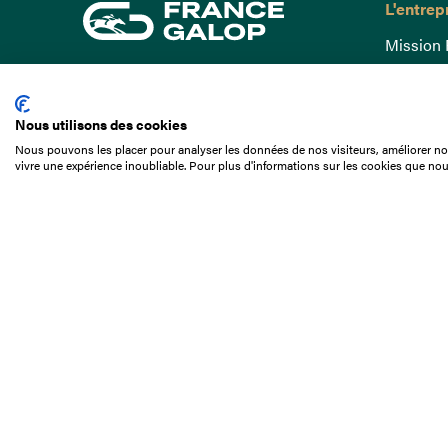
L'entrep
Mission 
Gouvern
15 Boulevard de Douaumont
Baromètr
75017 Paris
Nous utilisons des cookies
Comptes
01 49 10 20 29
Nous pouvons les placer pour analyser les données de nos visiteurs, améliorer not
Comprend
vivre une expérience inoubliable. Pour plus d'informations sur les cookies que nou
Rechercher
Docuthè
Métiers
Offres d
Offres d
Appel d'o
Partenai
Nous con