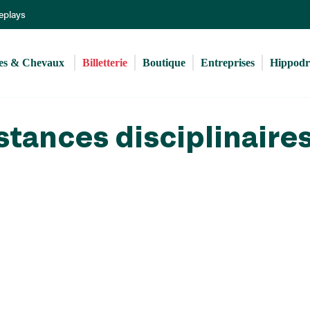
Aller
Replays
au
contenu
principal
s & Chevaux 
Billetterie
Boutique
Entreprises
Hippod
stances disciplinaire