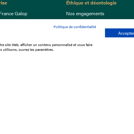
rise
Éthique et déontologie
France Galop
Nos engagements
ance
Lutte anti-dopage
Politique de confidentialité
e du Galop
Bien être equin
Accepter
 sociaux
Index Egalité Femmes-Hommes
re site Web, afficher un contenu personnalisé et vous faire
re les courses
Jeu responsable
s utilisons, ouvrez les paramètres.
que
'emploi
e stage
ffres
res
tacter
Mentions légales
Protection des don