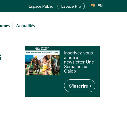
FR
EN
Espace Public
Espace Pro
romes
Actualités
s
Inscrivez-vous
à notre
newsletter Une
Semaine au
Galop
S'inscrire