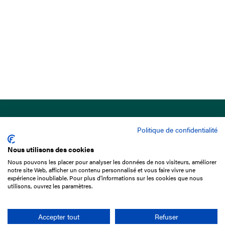
Politique de confidentialité
Nous utilisons des cookies
Nous pouvons les placer pour analyser les données de nos visiteurs, améliorer
15 Boulevard de Douaumont
notre site Web, afficher un contenu personnalisé et vous faire vivre une
75017 Paris
expérience inoubliable. Pour plus d'informations sur les cookies que nous
utilisons, ouvrez les paramètres.
01 49 10 20 29
Rechercher
Accepter tout
Refuser