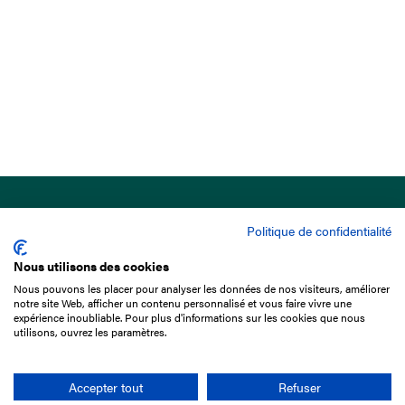
Politique de confidentialité
Nous utilisons des cookies
Nous pouvons les placer pour analyser les données de nos visiteurs, améliorer
15 Boulevard de Douaumont
notre site Web, afficher un contenu personnalisé et vous faire vivre une
75017 Paris
expérience inoubliable. Pour plus d'informations sur les cookies que nous
utilisons, ouvrez les paramètres.
01 49 10 20 29
Rechercher
Accepter tout
Refuser