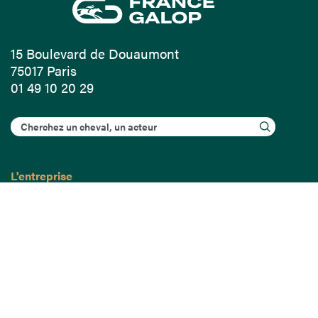
15 Boulevard de Douaumont
75017 Paris
01 49 10 20 29
Rechercher
L'entreprise
Mission France Galop
Gouvernance
Baromètre du Galop
Comptes sociaux
Comprendre les courses
Docuthèque
Métiers