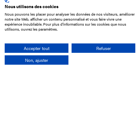
Nous utilisons des cookies
Nous pouvons les placer pour analyser les données de nos visiteurs, améliorer
15 Boulevard de Douaumont
notre site Web, afficher un contenu personnalisé et vous faire vivre une
75017 Paris
expérience inoubliable. Pour plus d'informations sur les cookies que nous
utilisons, ouvrez les paramètres.
01 49 10 20 29
Rechercher
Accepter tout
Refuser
Non, ajuster
L'entreprise
Mission France Galop
Gouvernance
Baromètre du Galop
Comptes sociaux
Comprendre les courses
Docuthèque
Métiers