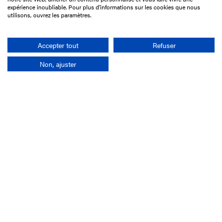
75017 Paris
expérience inoubliable. Pour plus d'informations sur les cookies que nous
utilisons, ouvrez les paramètres.
01 49 10 20 29
Rechercher
Accepter tout
Refuser
Non, ajuster
L'entreprise
Mission France Galop
Gouvernance
Baromètre du Galop
Comptes sociaux
Comprendre les courses
Docuthèque
Métiers
Offres d'emploi
Offres de stage
Appel d'offres