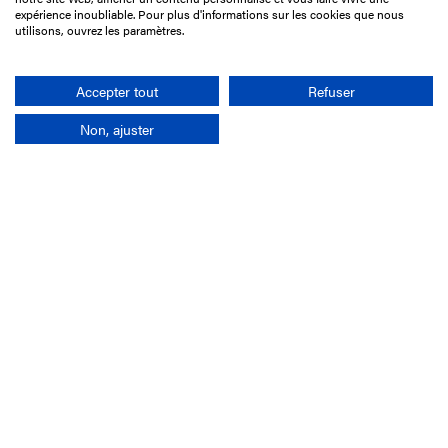
75017 Paris
expérience inoubliable. Pour plus d'informations sur les cookies que nous
utilisons, ouvrez les paramètres.
01 49 10 20 29
Rechercher
Accepter tout
Refuser
Non, ajuster
L'entreprise
Mission France Galop
Gouvernance
Baromètre du Galop
Comptes sociaux
Comprendre les courses
Docuthèque
Métiers
Offres d'emploi
Offres de stage
Appel d'offres