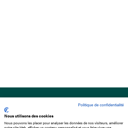
Politique de confidentialité
Nous utilisons des cookies
Nous pouvons les placer pour analyser les données de nos visiteurs, améliorer
15 Boulevard de Douaumont
notre site Web, afficher un contenu personnalisé et vous faire vivre une