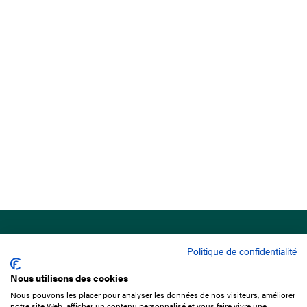
Politique de confidentialité
Nous utilisons des cookies
Nous pouvons les placer pour analyser les données de nos visiteurs, améliorer
15 Boulevard de Douaumont
notre site Web, afficher un contenu personnalisé et vous faire vivre une