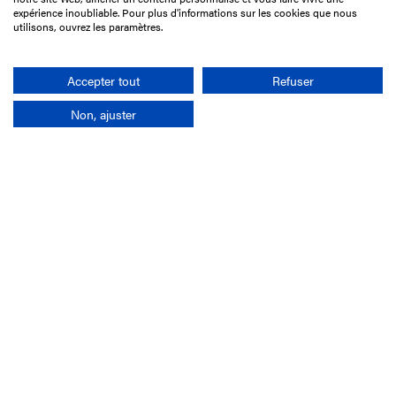
75017 Paris
expérience inoubliable. Pour plus d'informations sur les cookies que nous
utilisons, ouvrez les paramètres.
01 49 10 20 29
Rechercher
Accepter tout
Refuser
Non, ajuster
L'entreprise
Mission France Galop
Gouvernance
Baromètre du Galop
Comptes sociaux
Comprendre les courses
Docuthèque
Métiers
Offres d'emploi
Offres de stage
Appel d'offres