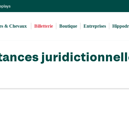
Aller
Replays
au
contenu
principal
s & Chevaux 
Billetterie
Boutique
Entreprises
Hippod
tances juridictionnel