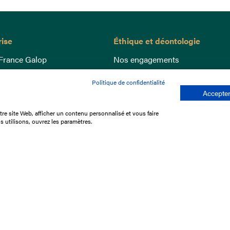
rise
Éthique et déontologie
France Galop
Nos engagements
ance
Lutte anti-dopage
Politique de confidentialité
e du Galop
Bien être equin
Accepter
 sociaux
Index Egalité Femmes-Hommes
re site Web, afficher un contenu personnalisé et vous faire
re les courses
Jeu responsable
s utilisons, ouvrez les paramètres.
que
'emploi
e stage
ffres
res