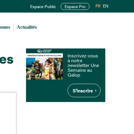
FR
EN
Espace Public
Espace Pro
romes
Actualités
les
Inscrivez-vous
à notre
newsletter Une
Semaine au
Galop
S'inscrire