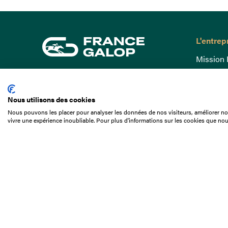
L'entrep
Mission 
Gouvern
15 Boulevard de Douaumont
Baromètr
75017 Paris
Nous utilisons des cookies
Comptes
01 49 10 20 29
Nous pouvons les placer pour analyser les données de nos visiteurs, améliorer not
Comprend
vivre une expérience inoubliable. Pour plus d'informations sur les cookies que nou
Rechercher
Docuthè
Métiers
Offres d
Offres d
Appel d'o
Partenai