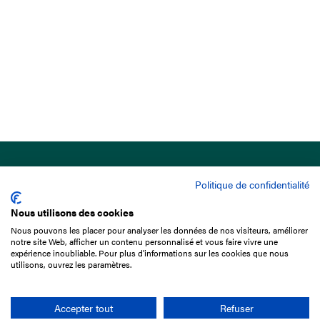
Politique de confidentialité
Nous utilisons des cookies
Nous pouvons les placer pour analyser les données de nos visiteurs, améliorer
15 Boulevard de Douaumont
notre site Web, afficher un contenu personnalisé et vous faire vivre une
75017 Paris
expérience inoubliable. Pour plus d'informations sur les cookies que nous
utilisons, ouvrez les paramètres.
01 49 10 20 29
Rechercher
Accepter tout
Refuser